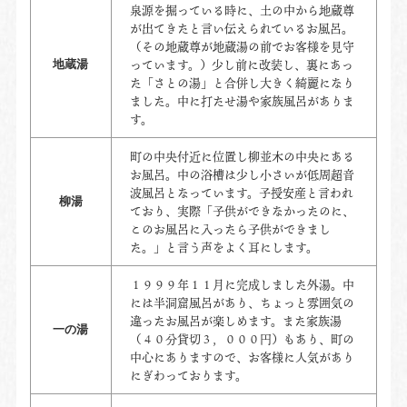
泉源を掘っている時に、土の中から地蔵尊
が出てきたと言い伝えられているお風呂。
（その地蔵尊が地蔵湯の前でお客様を見守
っています。）少し前に改装し、裏にあっ
地蔵湯
た「さとの湯」と合併し大きく綺麗になり
ました。中に打たせ湯や家族風呂がありま
す。
町の中央付近に位置し柳並木の中央にある
お風呂。中の浴槽は少し小さいが低周超音
波風呂となっています。子授安産と言われ
柳湯
ており、実際「子供ができなかったのに、
このお風呂に入ったら子供ができまし
た。」と言う声をよく耳にします。
１９９９年１１月に完成しました外湯。中
には半洞窟風呂があり、ちょっと雰囲気の
違ったお風呂が楽しめます。また家族湯
一の湯
（４０分貸切３，０００円）もあり、町の
中心にありますので、お客様に人気があり
にぎわっております。