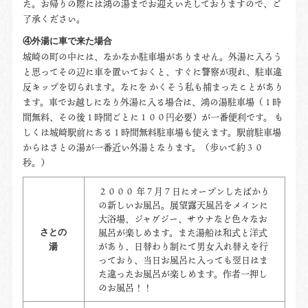
た。お帰りの際には鴻の湯までお迎えいたしておりますので、ご
了承ください。
④外湯に車で来た場合
城崎の町の中には、なかなか駐車場がありません。外湯に入ろう
と思ってその辺に車を置いておくと、すぐに警察が現れ、駐車違
反キップを切られます。なにを かくそう私も捕まったことがあり
ます。車でお越しになり外湯に入る場合は、鴻の湯駐車場（１時
間無料、その後１時間ごとに１００円必要）が一番便利です。 も
しくは城崎駅前にある１時間無料駐車場も使えます。駅前駐車場
からはさとの湯が一番近い外湯となります。（歩いて約３０
秒。）
２０００ 年７月７日にオープンしたばかり
の新しいお風呂。展望露天風呂をメインに
大浴場、ジャグジー、サウナなど色々なお
風呂が楽しめます。また湯船は和式と洋式
さとの
があり、日替わり制にて男女入れ替えを行
湯
っており、当日お風呂に入っても翌日はま
た違ったお風呂が楽しめます。作者一押し
のお風呂！！