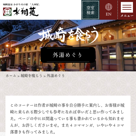
空室
検索
EN
外湯めぐり
ホーム
»
城崎を喰らう
»
外湯めぐり
このコーナーは作者が城崎の事を自分勝手に案内し、お客様が城
崎に来られる際少しでも参考になれば幸いだと思い作ってみまし
た。ページの中には間違っている事も書かれているかも知れませ
んが、お許しくださいませ。また４コママンガ、いやいや４コマ
落書きも作ってみました。