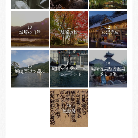
10
11
12
城崎の自然
城崎の秋
一の湯完成
14
15
13
城崎マリンワール
城崎温泉駅舎温泉
城崎周辺で遊ぶ
ドシーランド
さとの湯
16
屋形舟