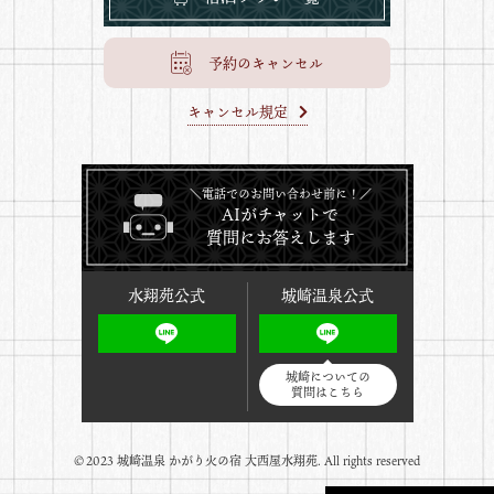
予約のキャンセル
キャンセル規定
＼電話でのお問い合わせ前に！／
AIがチャットで
質問にお答えします
水翔苑公式
城崎温泉公式
城崎についての
質問はこちら
©️2023 城崎温泉 かがり火の宿 大西屋水翔苑. All rights reserved