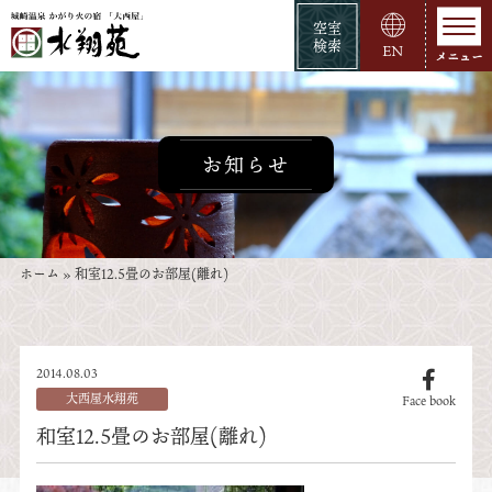
空室
検索
EN
お知らせ
ホーム
»
和室12.5畳のお部屋(離れ)
2014.08.03
大西屋水翔苑
Face book
和室12.5畳のお部屋(離れ)