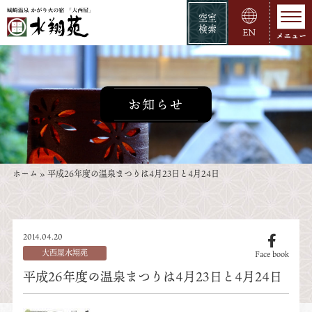
空室
検索
EN
お知らせ
ホーム
»
平成26年度の温泉まつりは4月23日と4月24日
2014.04.20
大西屋水翔苑
Face book
平成26年度の温泉まつりは4月23日と4月24日