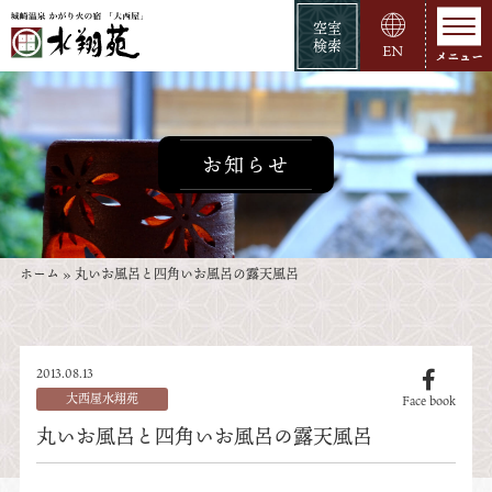
空室
検索
EN
お知らせ
ホーム
»
丸いお風呂と四角いお風呂の露天風呂
2013.08.13
大西屋水翔苑
Face book
丸いお風呂と四角いお風呂の露天風呂