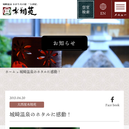
空室
検索
EN
お知らせ
ホーム
»
城崎温泉のホタルに感動！
2013.06.20
大西屋水翔苑
Face book
城崎温泉のホタルに感動！