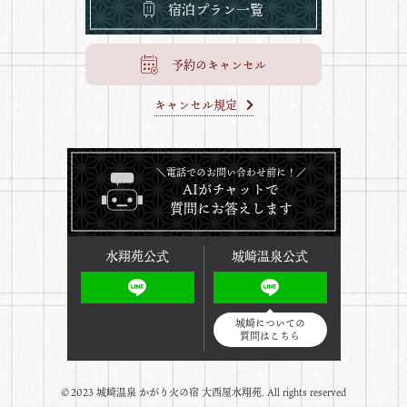
宿泊プラン一覧
予約のキャンセル
キャンセル規定
＼電話でのお問い合わせ前に！／
AIがチャットで
質問にお答えします
水翔苑公式
城崎温泉公式
城崎についての
質問はこちら
©️2023 城崎温泉 かがり火の宿 大西屋水翔苑. All rights reserved