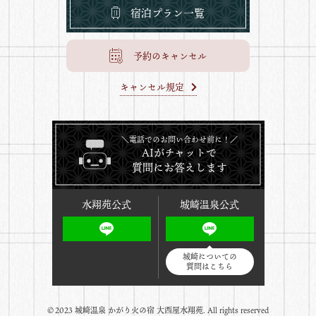
宿泊プラン一覧
予約のキャンセル
キャンセル規定
＼電話でのお問い合わせ前に！／
AIがチャットで
質問にお答えします
水翔苑公式
城崎温泉公式
城崎についての
質問はこちら
©️2023 城崎温泉 かがり火の宿 大西屋水翔苑. All rights reserved