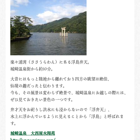
楽々浦湾（ささうらわん）にある浮島弁天。
城崎温泉街から約10分。
大昔にはもっと陸地から離れており四方の眺望は絶佳、
仙境の趣だったと伝わります。
今も、その風景は変わらず絶景で、城崎温泉にお越しの際には、
ぜひ見ておきたい景色の一つです。
弁才天をお祀りし洪水にも浸からないので「浮弁天」、
水上に浮かんでいるように見えることから「浮島」と呼ばれま
す。
城崎温泉 大西屋水翔苑