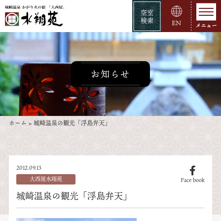
空室
検索
EN
お知らせ
ホーム
»
城崎温泉の観光「浮島弁天」
2012.09.13
大西屋水翔苑
Face book
城崎温泉の観光「浮島弁天」