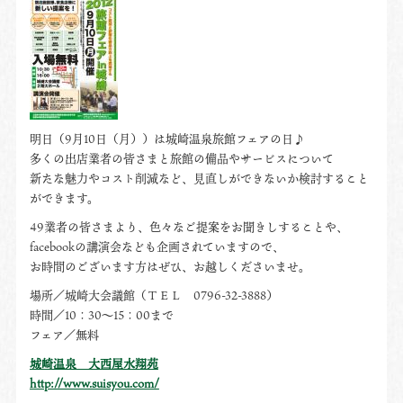
明日（9月10日（月））は城崎温泉旅館フェアの日♪
多くの出店業者の皆さまと旅館の備品やサービスについて
新たな魅力やコスト削減など、見直しができないか検討すること
ができます。
49業者の皆さまより、色々なご提案をお聞きしすることや、
facebookの講演会なども企画されていますので、
お時間のございます方はぜひ、お越しくださいませ。
場所／城崎大会議館（ＴＥＬ 0796-32-3888）
時間／10：30～15：00まで
フェア／無料
城崎温泉 大西屋水翔苑
http://www.suisyou.com/