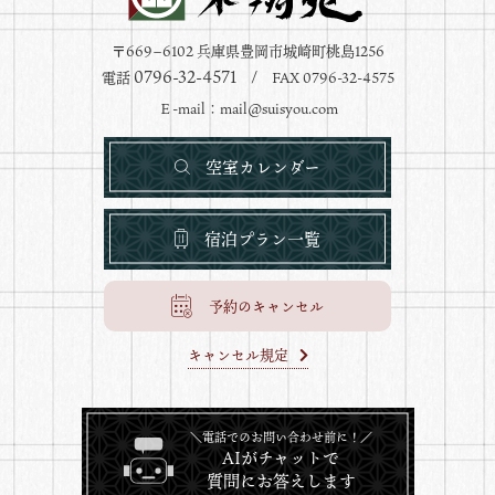
〒669−6102 兵庫県豊岡市城崎町桃島1256
0796-32-4571
電話
/ FAX 0796-32-4575
Ｅ-mail：
mail@suisyou.com
空室カレンダー
宿泊プラン一覧
予約のキャンセル
キャンセル規定
＼電話でのお問い合わせ前に！／
AIがチャットで
質問にお答えします