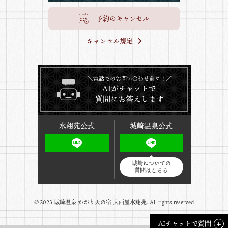
予約のキャンセル
キャンセル規定
＼電話でのお問い合わせ前に！／
AIがチャットで
質問にお答えします
水翔苑公式
城崎温泉公式
城崎についての
質問はこちら
©️2023 城崎温泉 かがり火の宿 大西屋水翔苑. All rights reserved
AI
チャットで質問