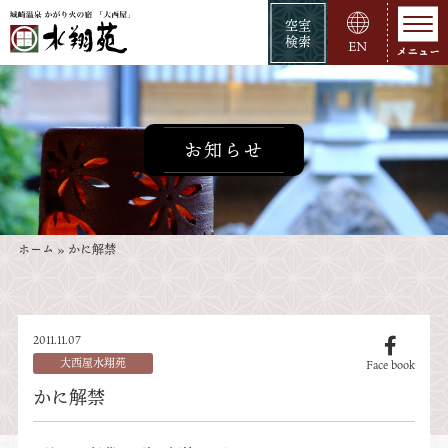
空室
検索
EN
お知らせ
ホーム
»
かに解禁
2011.11.07
大西屋水翔苑
Face book
かに解禁