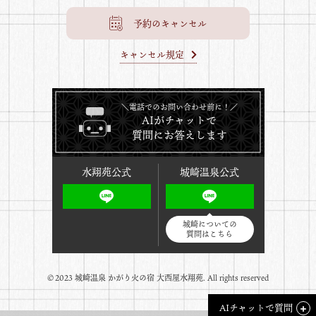
予約のキャンセル
キャンセル規定
＼電話でのお問い合わせ前に！／
AIがチャットで
質問にお答えします
水翔苑公式
城崎温泉公式
城崎についての
質問はこちら
©️2023 城崎温泉 かがり火の宿 大西屋水翔苑. All rights reserved
AI
チャットで質問