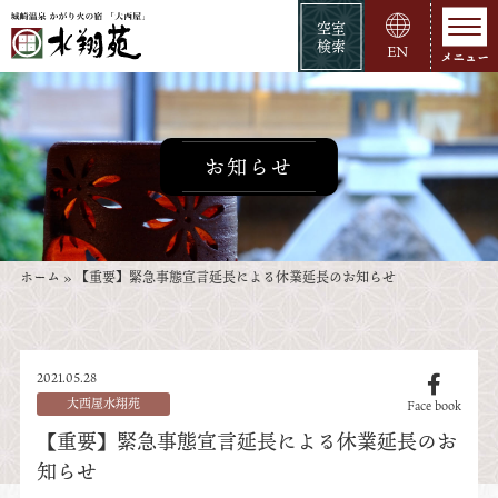
空室
検索
EN
お知らせ
ホーム
»
【重要】緊急事態宣言延長による休業延長のお知らせ
2021.05.28
大西屋水翔苑
Face book
【重要】緊急事態宣言延長による休業延長のお
知らせ