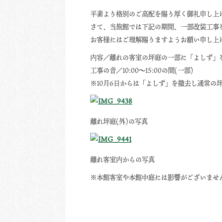
平素より格別のご高配を賜り厚く御礼申し上
さて、当旅館では下記の期間、一部改装工事
お客様にはご理解賜りますようお願い申し上
内容／離れの客室の坪庭の一部に「よしず」
工事の音／10:00～15:00の間(一部)
※10月6日からは「よしず」を撤去し通常の
離れ坪庭(外)の写真
離れ客室内からの写真
※本館客室や本館中庭には影響がございませ