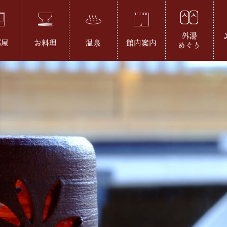
外湯
部屋
お料理
温泉
館内案内
めぐり