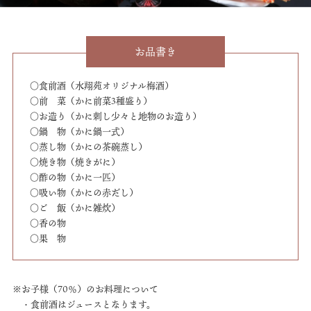
お品書き
○食前酒（水翔苑オリジナル梅酒）
○前 菜（かに前菜3種盛り）
○お造り（かに刺し少々と地物のお造り）
○鍋 物（かに鍋一式）
○蒸し物（かにの茶碗蒸し）
○焼き物（焼きがに）
○酢の物（かに一匹）
○吸い物（かにの赤だし）
○ご 飯（かに雑炊）
○香の物
○果 物
※お子様（70％）のお料理について
・食前酒はジュースとなります。