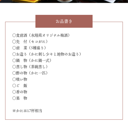
お品書き
○食前酒（水翔苑オリジナル梅酒）
◯先 付（セコがに）
○前 菜（5種盛り）
○お造り（かに刺し少々と地物のお造り）
○鍋 物（かに鍋一式）
○蒸し物（茶碗蒸し）
○酢の物（かに一匹）
○吸い物
○ご 飯
○香の物
○果 物
※かには1.7杯相当