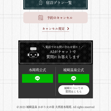
宿泊プラン一覧
予約のキャンセル
キャンセル規定
＼電話でのお問い合わせ前に！／
AIがチャットで
質問にお答えします
水翔苑公式
城崎温泉公式
城崎についての
質問はこちら
©️2023 城崎温泉 かがり火の宿 大西屋水翔苑. All rights reserved