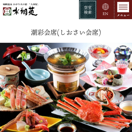
空室
検索
EN
潮彩会席(しおさい会席)