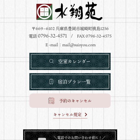
〒669−6102 兵庫県豊岡市城崎町桃島1256
0796-32-4571
電話
/ FAX 0796-32-4575
Ｅ-mail：
mail@suisyou.com
空室カレンダー
宿泊プラン一覧
予約のキャンセル
キャンセル規定
＼電話でのお問い合わせ前に！／