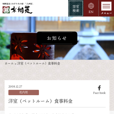
空室
検索
EN
お知らせ
ホーム
»
洋室（ベットルーム）食事料金
2008.12.27
社内用
Face book
洋室（ベットルーム）食事料金