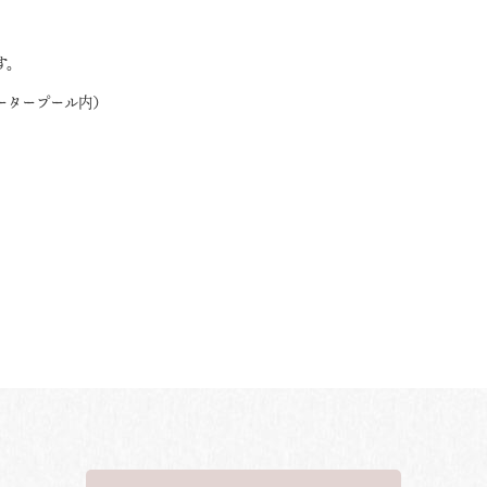
す。
ータープール内）