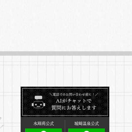
＼電話でのお問い合わせ前に！／
AIがチャットで
質問にお答えします
ド
水翔苑公式
城崎温泉公式