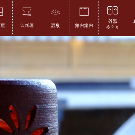
外湯
部屋
お料理
温泉
館内案内
めぐり