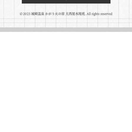
©️2023 城崎温泉 かがり火の宿 大西屋水翔苑. All rights reserved