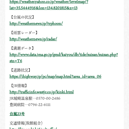
https://weather.yahoo.co.jp/weather/levelmap/?
lat=35.5444916&lon=134.8201815&z=13
【台風の状況】
http://weathernews.jp/typhoon/
【雨雲レーダー】
http://weathernews.jp/radar/
【満潮データ】
http://www.data.jma.go.jp/gmd/kaiyou/db/tide/suisan/suisan.php?
stn=T6
【道路状況】
https://ihighway.jp/pc/map/map.html?area_id=area_06
【JR情報】
http://trafficinfo.westjr.co.jp/kinki.html
JR城崎温泉駅…0570-00-2486
豊岡病院…0796-22-6111
台風23号
交通情報(旅館組合)