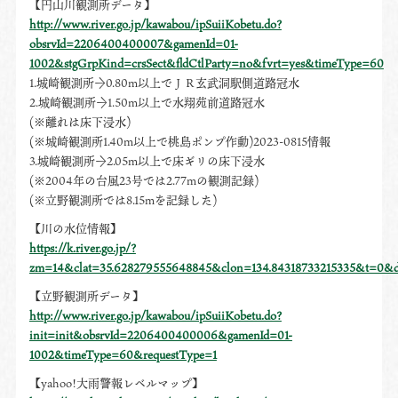
【円山川観測所データ】
http://www.river.go.jp/kawabou/ipSuiiKobetu.do?
obsrvId=2206400400007&gamenId=01-
1002&stgGrpKind=crsSect&fldCtlParty=no&fvrt=yes&timeType=60
1.城崎観測所→0.80m以上でＪＲ玄武洞駅側道路冠水
2.城崎観測所→1.50m以上で水翔苑前道路冠水
(※離れは床下浸水)
(※城崎観測所1.40m以上で桃島ポンプ作動)2023-0815情報
3.城崎観測所→2.05m以上で床ギリの床下浸水
(※2004年の台風23号では2.77mの観測記録)
(※立野観測所では8.15mを記録した)
【川の水位情報】
https://k.river.go.jp/?
zm=14&clat=35.628279555648845&clon=134.84318733215335&t=0&
【立野観測所データ】
http://www.river.go.jp/kawabou/ipSuiiKobetu.do?
init=init&obsrvId=2206400400006&gamenId=01-
1002&timeType=60&requestType=1
【yahoo!大雨警報レベルマップ】