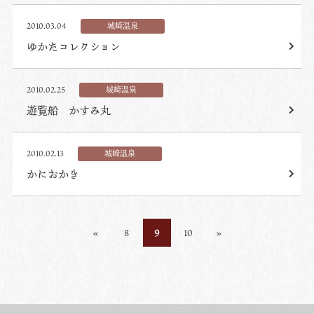
2010.03.04
城崎温泉
ゆかたコレクション
2010.02.25
城崎温泉
遊覧船 かすみ丸
2010.02.13
城崎温泉
かにおかき
«
8
9
10
»