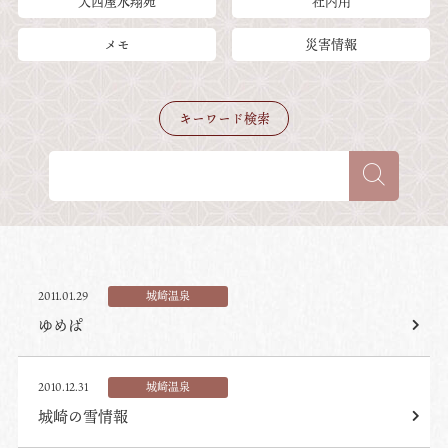
大西屋水翔苑
社内用
メモ
災害情報
キーワード検索
2011.01.29
城崎温泉
ゆめぱ
2010.12.31
城崎温泉
城崎の雪情報